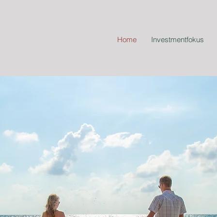
Home
Investmentfokus
EST IN YOUR FU
hr Kapital gezielt für sich arbeiten – mit Struktur un
10.5% vertraglich garantierte, jährliche Fixrendite.