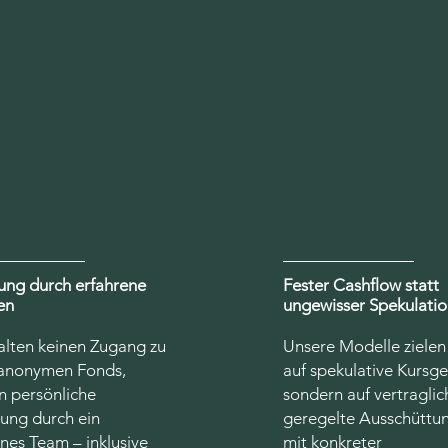
ung durch erfahrene
Fester Cashflow statt
en
ungewisser Spekulati
alten keinen Zugang zu
Unsere Modelle zielen 
anonymen Fonds,
auf spekulative Kursg
n persönliche
sondern auf vertraglic
tung durch ein
geregelte Ausschüttu
nes Team – inklusive
mit konkreter