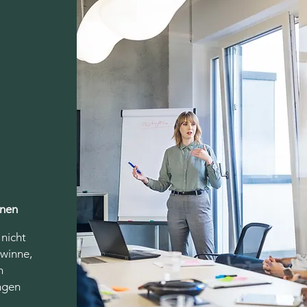
onen
nicht
ewinne,
h
ngen