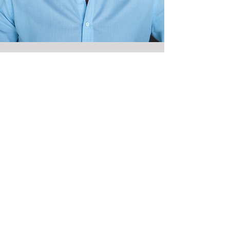
Let's Connect !
Strategiegespräch vereinbaren
Kontakt
First Name
*
Last Name
*