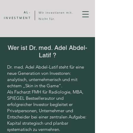
AL-
Wir investieren mit.
INVESTMENT
Nicht für.
Wer ist Dr. med. Adel Abdel-
Latif ?
Dr. med. Adel Abdel-Latif steht für eine
neue Generation von Investoren:
analytisch, unternehmerisch und mit
echtem „Skin in the Game“.
Als Facharzt FMH für Radiologie, MBA,
SPIEGEL Bestsellerautor und
erfolgreicher Investor begleitet er
Privatpersonen, Unternehmer und
Entscheider bei einer zentralen Aufgabe:
Kapital strategisch und planbar
systematisch zu vermehren.